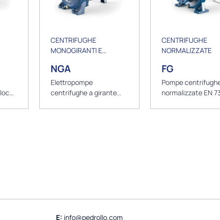
CENTRIFUGHE
CENTRIFUGHE
MONOGIRANTI E
NORMALIZZATE
BIGIRANTI
NGA
FG
Elettropompe
Pompe centrifugh
locco
centrifughe a girante
normalizzate EN 7
4
aperta in ghisa
asse nudo
E:
info@pedrollo.com