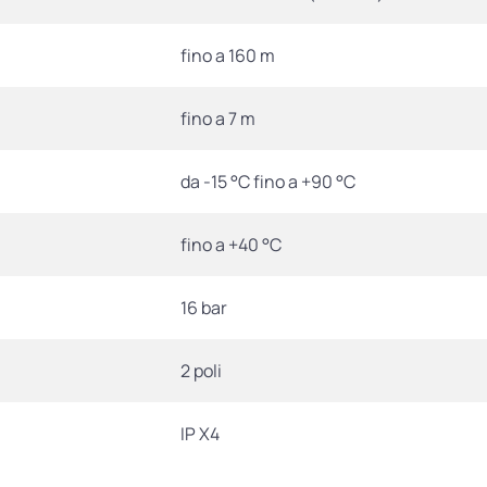
fino a 160 m
fino a 7 m
da -15 °C fino a +90 °C
fino a +40 °C
16 bar
2 poli
IP X4