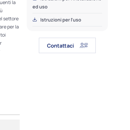
uenti la
ed uso
iù
l settore
Istruzioni per l'uso
are per la
toi
r
Contattaci
r