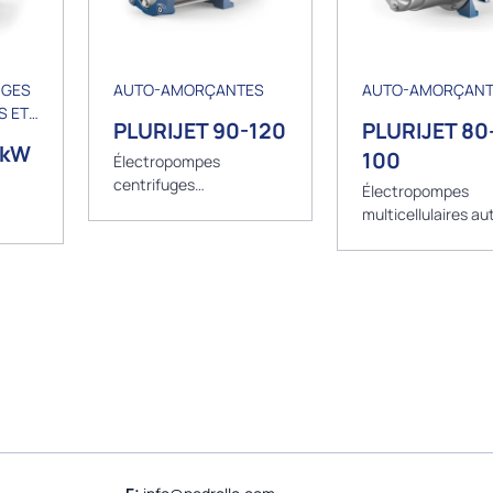
UGES
AUTO-AMORÇANTES
AUTO-AMORÇANT
S ET
PLURIJET 90-120
PLURIJET 80
1kW
100
Électropompes
centrifuges
Électropompes
multicellulaires
multicellulaires au
amorçantes