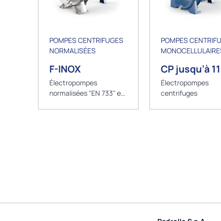
POMPES CENTRIFUGES
POMPES CENTRIF
NORMALISÉES
MONOCELLULAIRE
BICELLULAIRES
F-INOX
CP jusqu’à 1
Électropompes
Électropompes
normalisées "EN 733" en
centrifuges
acier inoxydable