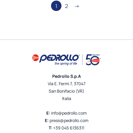
Paginazione
1
2
→
degli
articoli
Pedrollo S.p.A
Via E. Fermi 7, 37047
San Bonifacio (VR)
Italia
E:
info@pedrollo.com
E:
press@pedrollo.com
T:
+39 045 6136311