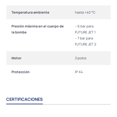
Temperatura ambiente
hasta +40 °C
Presión máxima en el cuerpo de
– 6 bar para
la bomba
FUTURE JET 1
– 7 bar para
FUTURE JET 2
Motor
2 polos
Protección
IP X4
CERTIFICACIONES