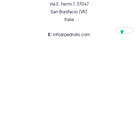
Via E. Fermi 7, 37047
San Bonifacio (VR)
Italia
E:
info@pedrollo.com
E:
press@pedrollo.com
T:
+39 045 6136311
F:
+39 045 7612253
Empresa
Productos