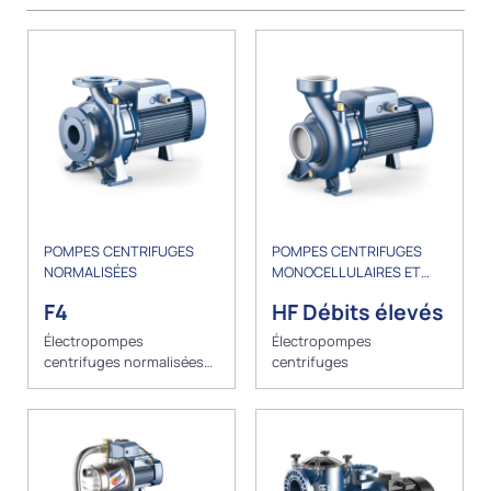
POMPES CENTRIFUGES
POMPES CENTRIFUGES
NORMALISÉES
MONOCELLULAIRES ET
BICELLULAIRES
F4
HF Débits élevés
Électropompes
Électropompes
centrifuges normalisées
centrifuges
EN733 n= 1450 min-1