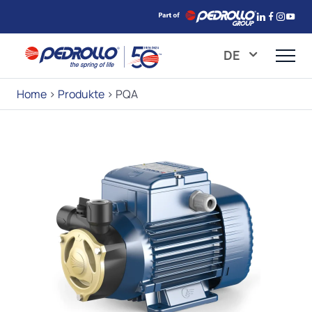
DE
Home
>
Produkte
>
PQA