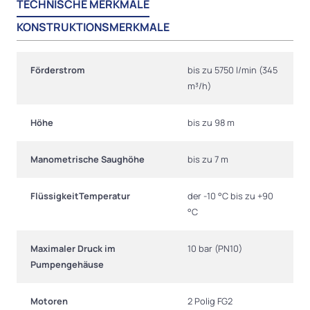
TECHNISCHE MERKMALE
KONSTRUKTIONSMERKMALE
Förderstrom
bis zu 5750 l/min (345
m³/h)
Höhe
bis zu 98 m
Manometrische Saughöhe
bis zu 7 m
FlüssigkeitTemperatur
der -10 °C bis zu +90
°C
Maximaler Druck im
10 bar (PN10)
Pumpengehäuse
Motoren
2 Polig FG2