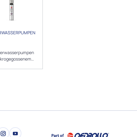
RWASSERPUMPEN
terwasserpumpen
ikrogegossenem
tahl