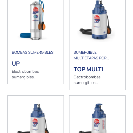
BOMBAS SUMERGIBLES
SUMERGIBLE
MULTIETAPAS POR
UP
AUMENTO DE PRESIÓN
TOP MULTI
Electrobombas
sumergibles
Electrobombas
multicelulares
sumergibles
multicelulares