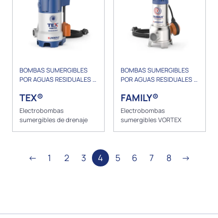
BOMBAS SUMERGIBLES
BOMBAS SUMERGIBLES
POR AGUAS RESIDUALES Y
POR AGUAS RESIDUALES Y
DRENAJE
DRENAJE
TEX®
FAMILY®
Electrobombas
Electrobombas
sumergibles de drenaje
sumergibles VORTEX
←
1
2
3
4
5
6
7
8
→